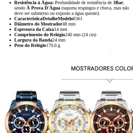
Resistência à Água:
Profundidade de resistência de
3Bar
,
sendo
À Prova D'Água
(suporta respingos e chuva, mas não
deve ser submerso ou exposto a água quente).
CaracterísticaDetalheModelo
8361
Diâmetro do Mostrador
48 mm
Espessura da Caixa
14 mm
Comprimento do Relógio
240 mm (24 cm)
Largura da Banda
24 mm
Peso do Relógio
170,6 g